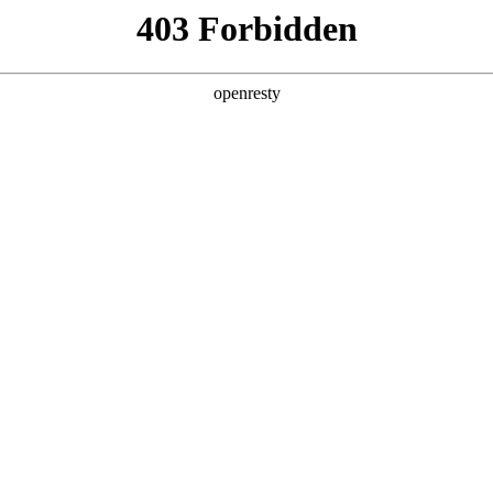
6人生就是博
新闻中心
品牌特色
招贤纳士
企业管治