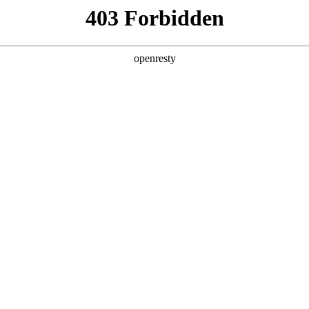
6人生就是博
新闻中心
品牌特色
招贤纳士
企业管治